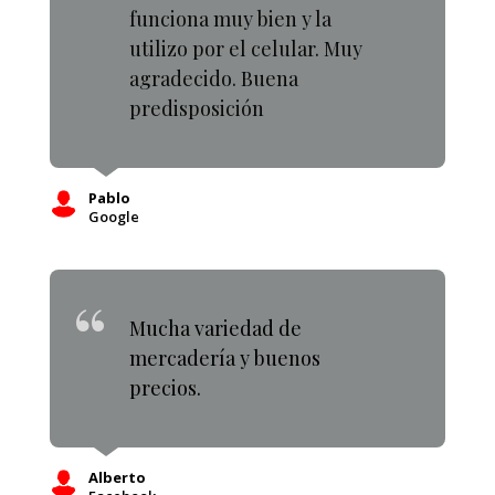
funciona muy bien y la
utilizo por el celular. Muy
agradecido. Buena
predisposición
Pablo
Google
Mucha variedad de
mercadería y buenos
precios.
Alberto