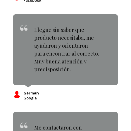
Facebook
Llegue sin saber que
producto necesitaba, me
ayudaron y orientaron
para encontrar al correcto.
Muy buena atención y
predisposición.
German
Google
Me contactaron con