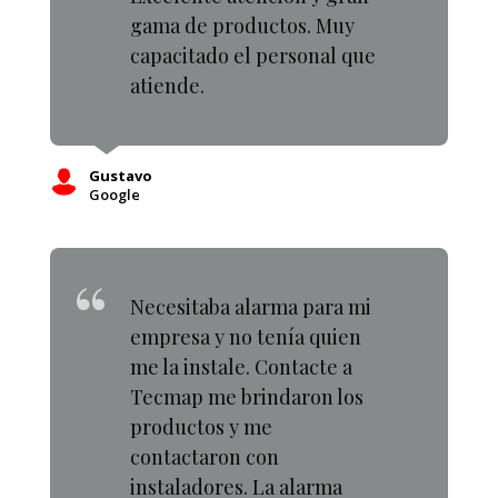
gama de productos. Muy
capacitado el personal que
atiende.
Gustavo
Google
Necesitaba alarma para mi
empresa y no tenía quien
me la instale. Contacte a
Tecmap me brindaron los
productos y me
contactaron con
instaladores. La alarma