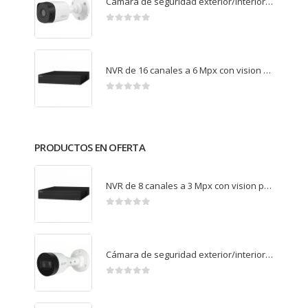
Camara de seguridad exterior/interior HD bullet B1A11P
0
de 5
NVR de 16 canales a 6 Mpx con vision por internet NVR2116HS-S2
0
de 5
PRODUCTOS EN OFERTA
NVR de 8 canales a 3 Mpx con vision por internet NVR1B08HS-L
0
de 5
Cámara de seguridad exterior/interior IP bullet Full HD B1B20P
0
de 5