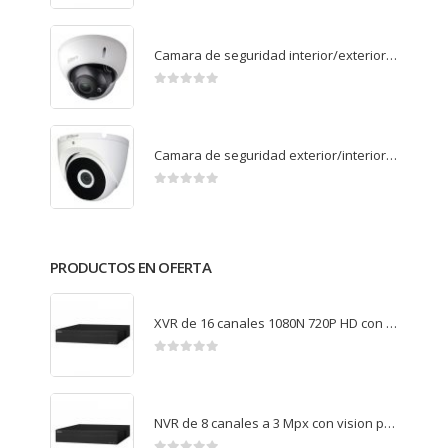
Camara de seguridad interior/exterior Full HD domo varifocal D3A21P-VF
0
de 5
Camara de seguridad exterior/interior Full HD domo T2A21P
0
de 5
PRODUCTOS EN OFERTA
XVR de 16 canales 1080N 720P HD con vision por internet XVR4116HS
0
de 5
NVR de 8 canales a 3 Mpx con vision por internet NVR1B08HS-L