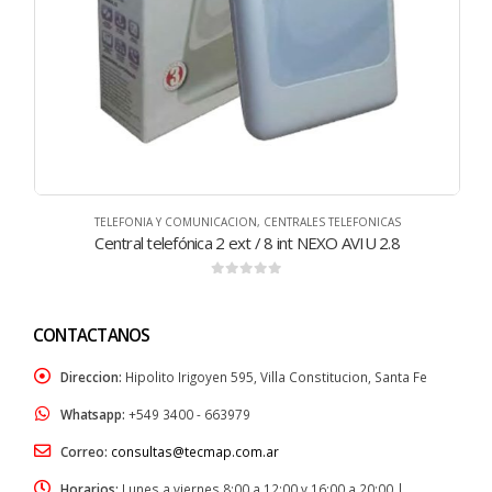
TELEFONIA Y COMUNICACION
,
CENTRALES TELEFONICAS
Central telefónica 2 ext / 8 int NEXO AVIU 2.8
0
de 5
CONTACTANOS
Direccion:
Hipolito Irigoyen 595, Villa Constitucion, Santa Fe
Whatsapp:
+549 3400 - 663979
Correo:
consultas@tecmap.com.ar
Horarios:
Lunes a viernes 8:00 a 12:00 y 16:00 a 20:00 |