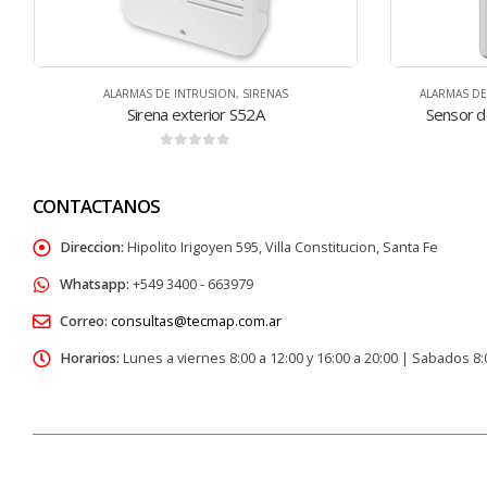
ALARMAS DE INTRUSION
,
DETECTORES EXTERIOR
ALAR
Sensor de movimiento exterior MX42
Si
0
de 5
CONTACTANOS
Direccion:
Hipolito Irigoyen 595, Villa Constitucion, Santa Fe
Whatsapp:
+549 3400 - 663979
Correo:
consultas@tecmap.com.ar
Horarios:
Lunes a viernes 8:00 a 12:00 y 16:00 a 20:00 | Sabados 8: